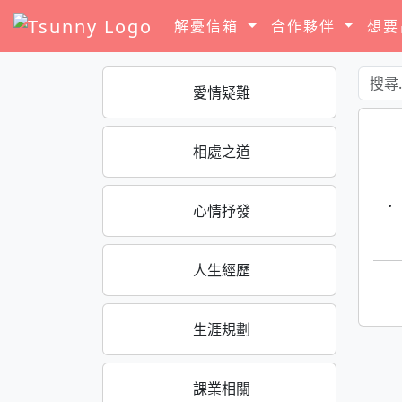
解憂信箱
合作夥伴
想
愛情疑難
相處之道
·
心情抒發
人生經歷
生涯規劃
課業相關