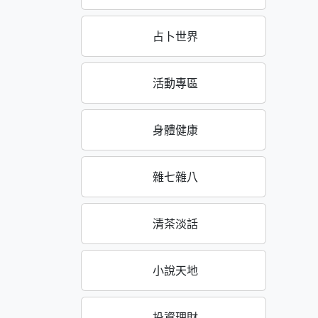
占卜世界
活動專區
身體健康
雜七雜八
清茶淡話
小說天地
投資理財