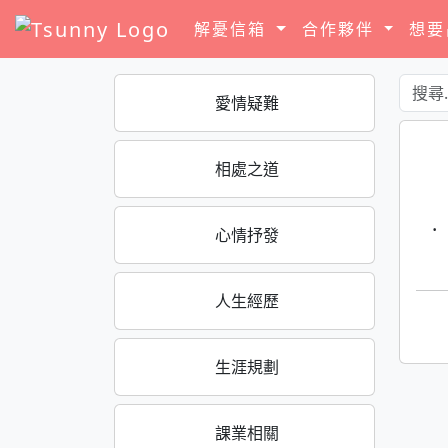
解憂信箱
合作夥伴
想
愛情疑難
相處之道
·
心情抒發
人生經歷
生涯規劃
課業相關