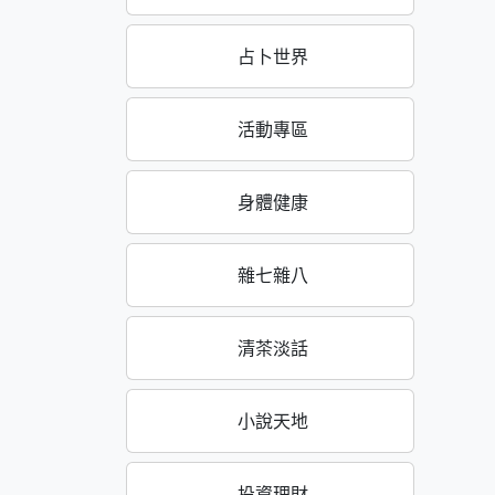
占卜世界
活動專區
身體健康
雜七雜八
清茶淡話
小說天地
投資理財