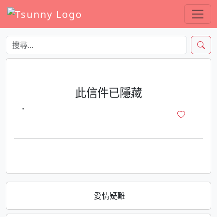
此信件已隱藏
·
愛情疑難