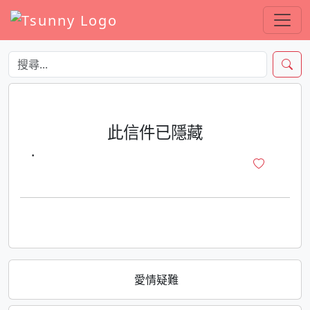
此信件已隱藏
·
愛情疑難