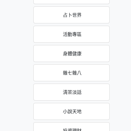
占卜世界
活動專區
身體健康
雜七雜八
清茶淡話
小說天地
投資理財