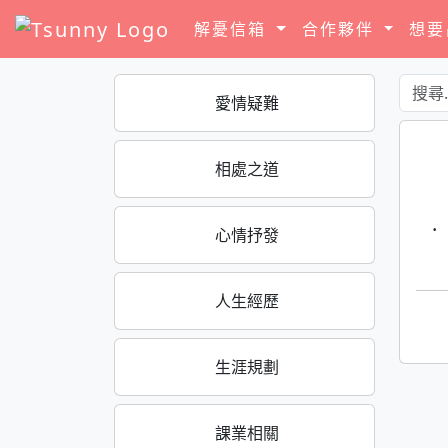
解憂信箱
合作夥伴
想
愛情疑難
相處之道
·
心情抒發
人生經歷
生涯規劃
課業相關