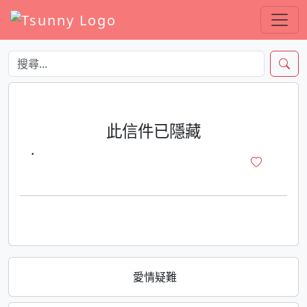
此信件已隱藏
·
愛情疑難