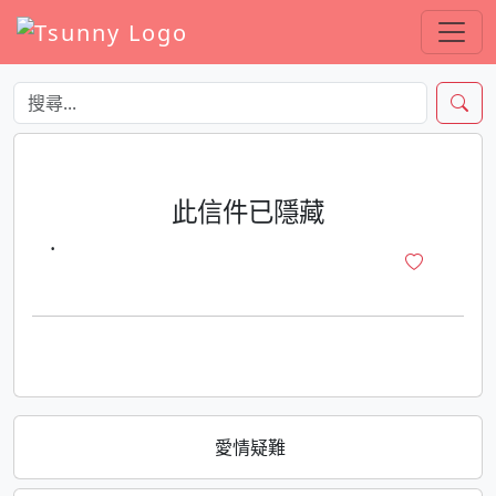
此信件已隱藏
·
愛情疑難