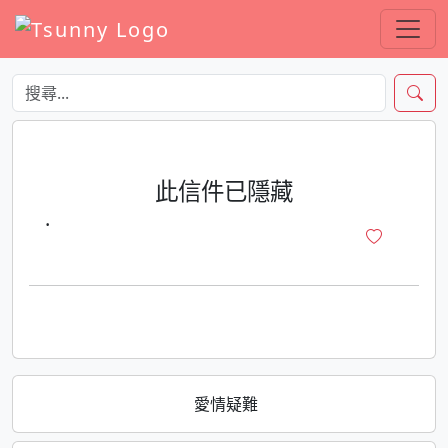
此信件已隱藏
·
愛情疑難