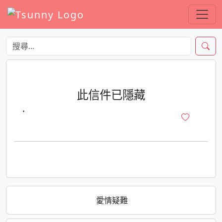
此信件已隱藏
·
愛情疑難