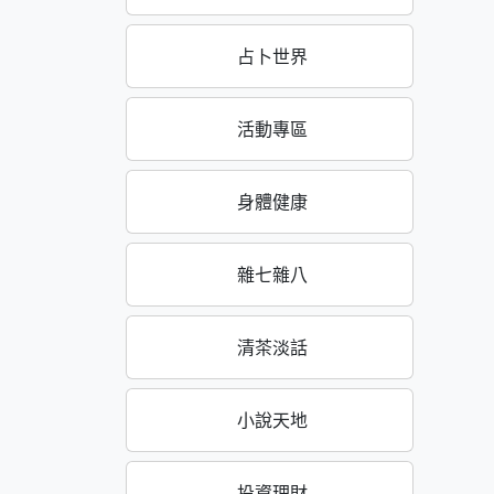
占卜世界
活動專區
身體健康
雜七雜八
清茶淡話
小說天地
投資理財