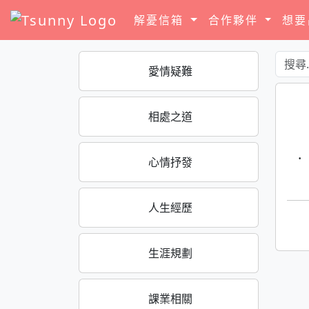
解憂信箱
合作夥伴
想
愛情疑難
相處之道
·
心情抒發
人生經歷
生涯規劃
課業相關