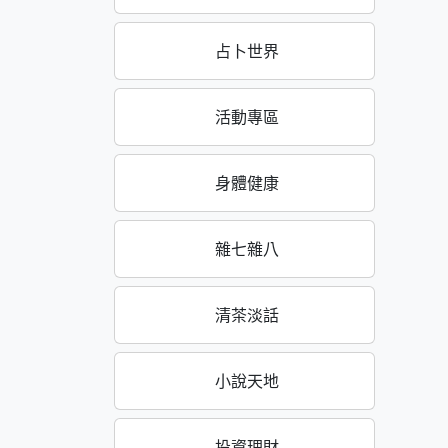
占卜世界
活動專區
身體健康
雜七雜八
清茶淡話
小說天地
投資理財