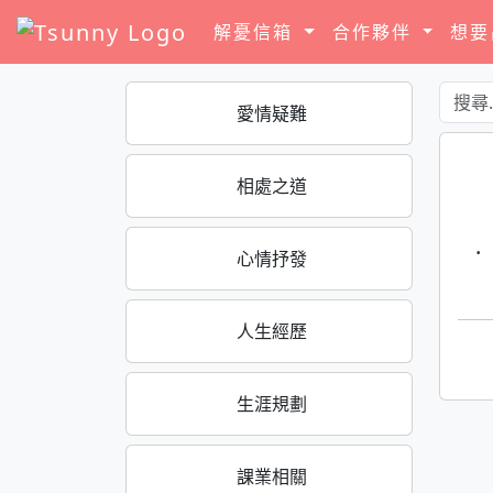
解憂信箱
合作夥伴
想
愛情疑難
相處之道
·
心情抒發
人生經歷
生涯規劃
課業相關