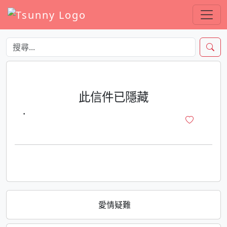
此信件已隱藏
·
愛情疑難