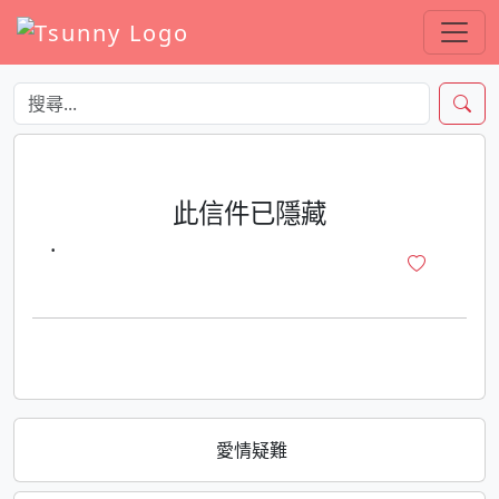
此信件已隱藏
·
愛情疑難