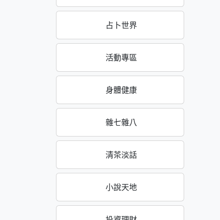
占卜世界
活動專區
身體健康
雜七雜八
清茶淡話
小說天地
投資理財