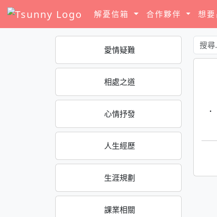
解憂信箱
合作夥伴
想
愛情疑難
相處之道
·
心情抒發
人生經歷
生涯規劃
課業相關