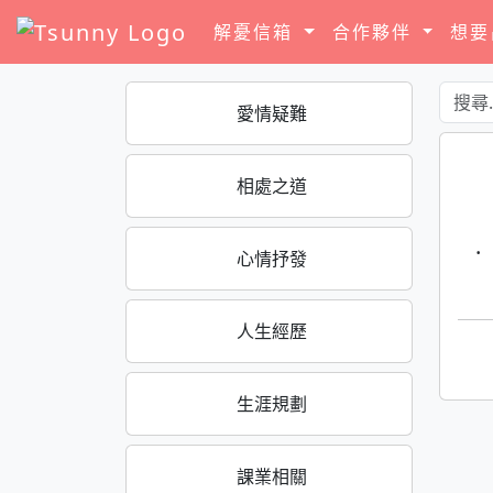
解憂信箱
合作夥伴
想
愛情疑難
相處之道
·
心情抒發
人生經歷
生涯規劃
課業相關