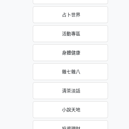
占卜世界
活動專區
身體健康
雜七雜八
清茶淡話
小說天地
投資理財