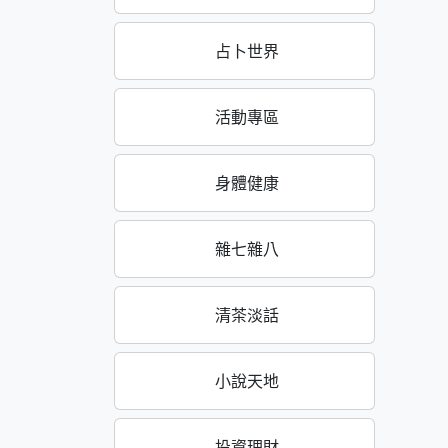
占卜世界
活動專區
身體健康
雜七雜八
清茶淡話
小說天地
投資理財