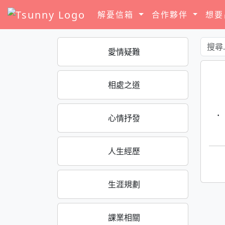
解憂信箱
合作夥伴
想
愛情疑難
相處之道
·
心情抒發
人生經歷
生涯規劃
課業相關