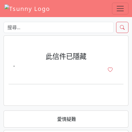
此信件已隱藏
·
愛情疑難