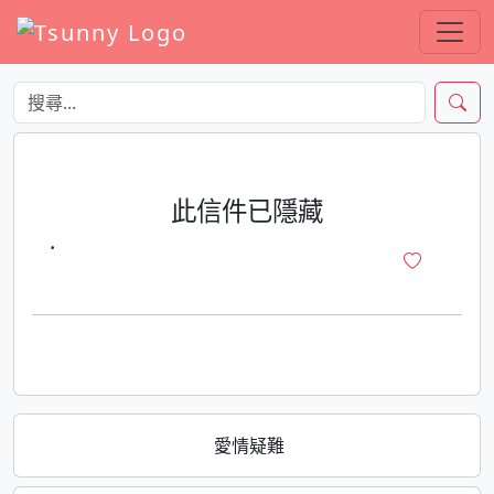
此信件已隱藏
·
愛情疑難