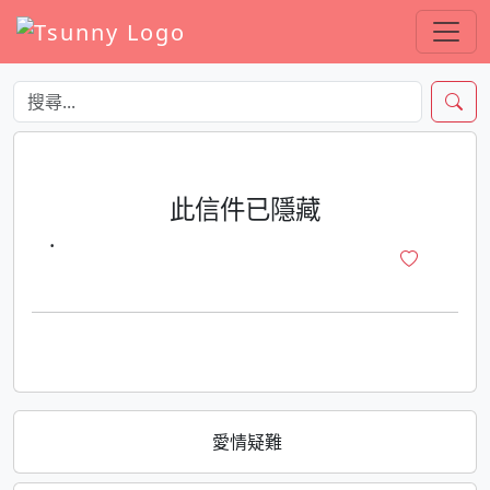
此信件已隱藏
·
愛情疑難