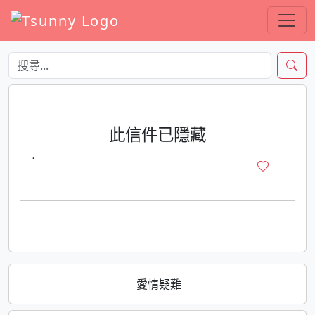
此信件已隱藏
·
愛情疑難