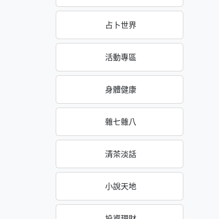
占卜世界
活動專區
身體健康
雜七雜八
清茶淡話
小說天地
投資理財