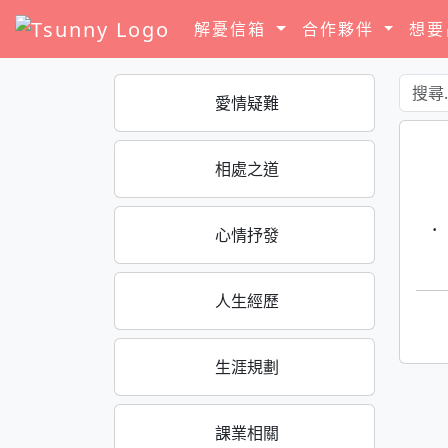
解憂信箱
合作夥伴
想
愛情疑難
相處之道
·
心情抒發
人生經歷
生涯規劃
課業相關