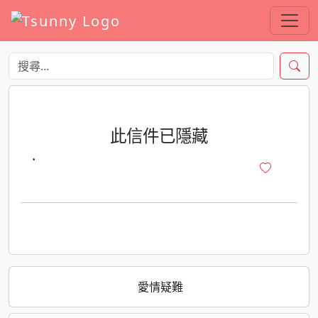
此信件已隱藏
·
愛情疑難