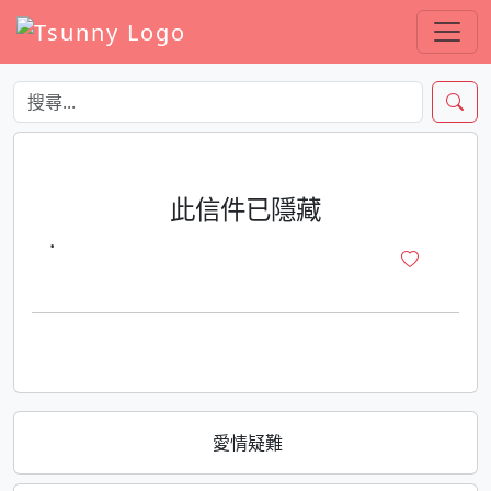
此信件已隱藏
·
愛情疑難