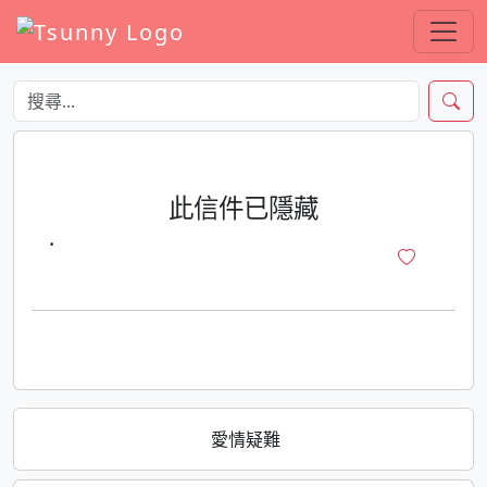
此信件已隱藏
·
愛情疑難