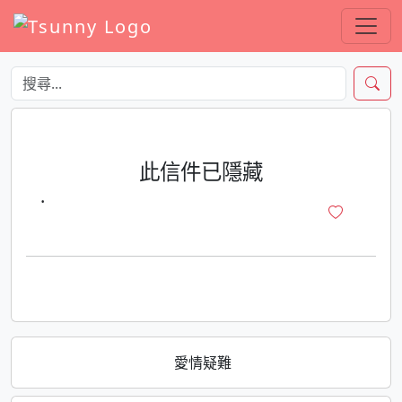
此信件已隱藏
·
愛情疑難