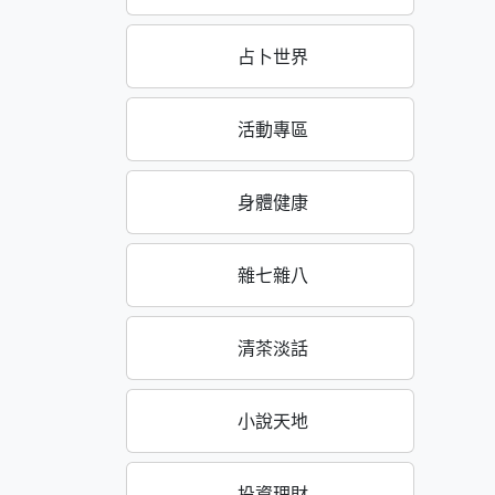
占卜世界
活動專區
身體健康
雜七雜八
清茶淡話
小說天地
投資理財