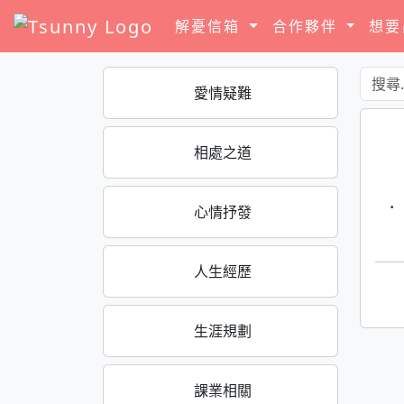
解憂信箱
合作夥伴
想
愛情疑難
相處之道
·
心情抒發
人生經歷
生涯規劃
課業相關