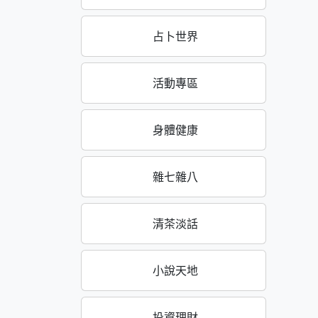
占卜世界
活動專區
身體健康
雜七雜八
清茶淡話
小說天地
投資理財