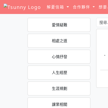
解憂信箱
合作夥伴
想
愛情疑難
相處之道
·
心情抒發
人生經歷
生涯規劃
課業相關