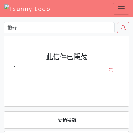
此信件已隱藏
·
愛情疑難