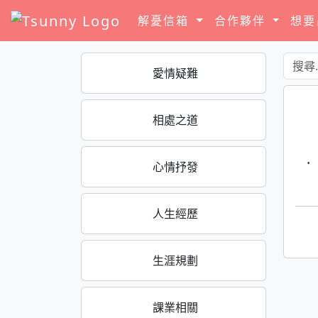
解憂信箱
合作夥伴
想
愛情疑難
相處之道
·
心情抒發
人生經歷
生涯規劃
課業相關