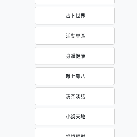
占卜世界
活動專區
身體健康
雜七雜八
清茶淡話
小說天地
投資理財