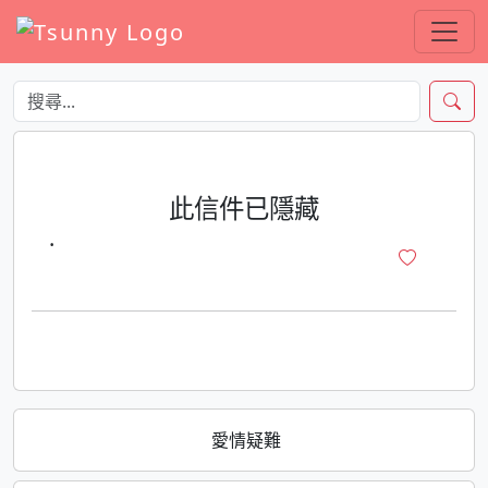
此信件已隱藏
·
愛情疑難