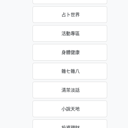
占卜世界
活動專區
身體健康
雜七雜八
清茶淡話
小說天地
投資理財