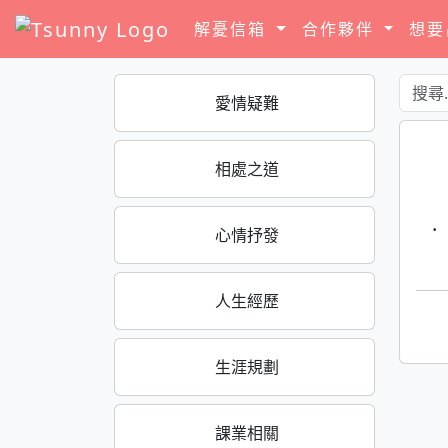
解憂信箱
合作夥伴
想
愛情疑難
相處之道
·
心情抒發
人生經歷
生涯規劃
課業相關