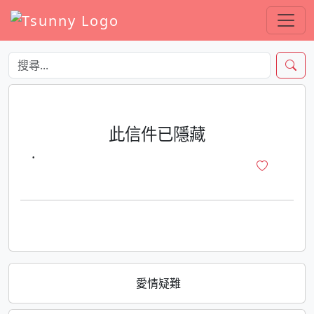
此信件已隱藏
·
愛情疑難