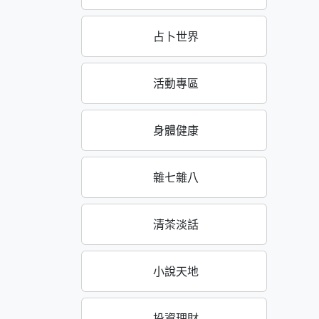
占卜世界
活動專區
身體健康
雜七雜八
清茶淡話
小說天地
投資理財