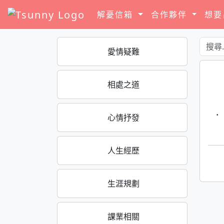
解憂信箱
合作夥伴
想
愛情疑難
相處之道
·
心情抒發
人生經歷
生涯規劃
課業相關