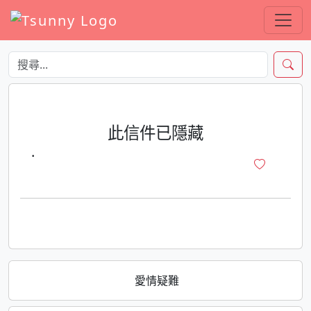
此信件已隱藏
·
愛情疑難