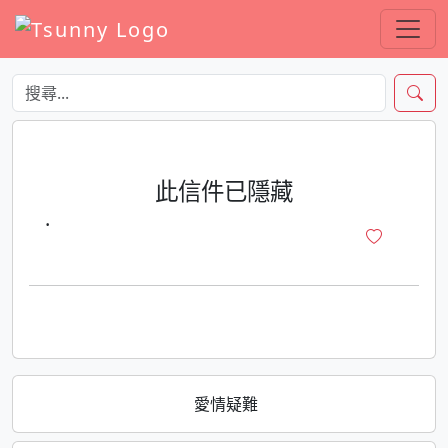
此信件已隱藏
·
愛情疑難