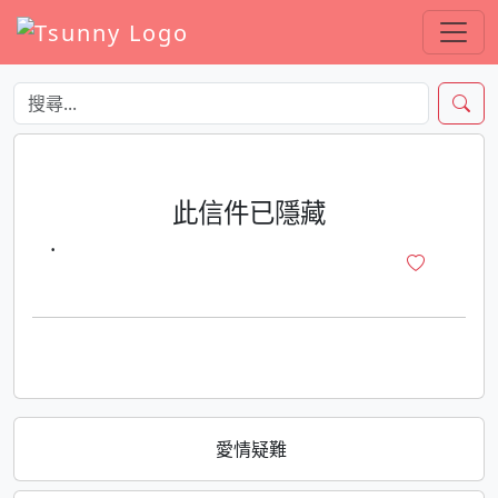
此信件已隱藏
·
愛情疑難