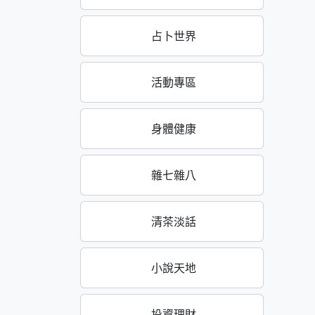
占卜世界
活動專區
身體健康
雜七雜八
清茶淡話
小說天地
投資理財