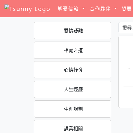
解憂信箱
合作夥伴
想
愛情疑難
相處之道
·
心情抒發
人生經歷
生涯規劃
課業相關