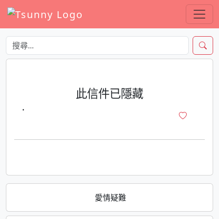
此信件已隱藏
·
愛情疑難