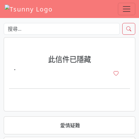
此信件已隱藏
·
愛情疑難