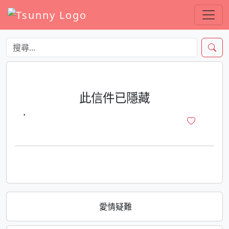
此信件已隱藏
·
愛情疑難