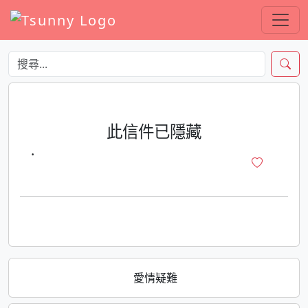
此信件已隱藏
·
愛情疑難