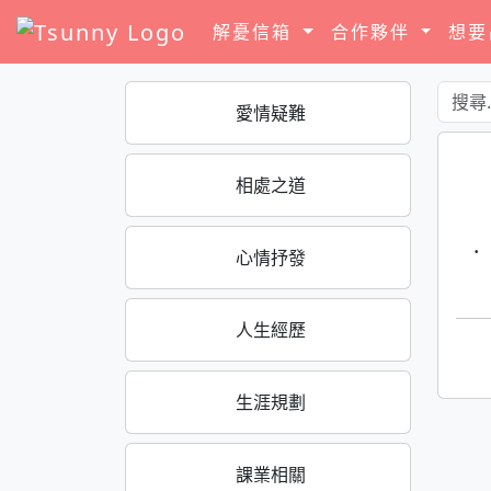
解憂信箱
合作夥伴
想
愛情疑難
相處之道
·
心情抒發
人生經歷
生涯規劃
課業相關