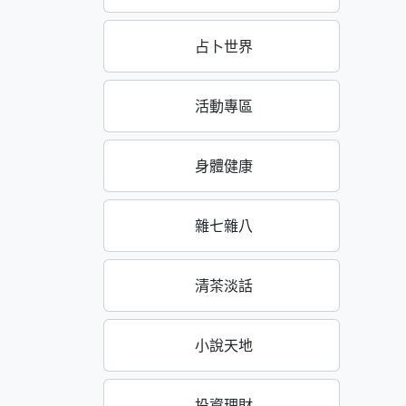
占卜世界
活動專區
身體健康
雜七雜八
清茶淡話
小說天地
投資理財