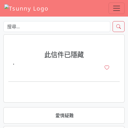
此信件已隱藏
·
愛情疑難