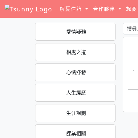
解憂信箱
合作夥伴
想
愛情疑難
相處之道
·
心情抒發
人生經歷
生涯規劃
課業相關