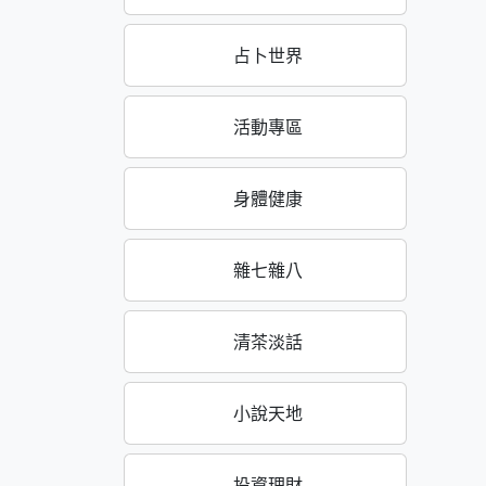
占卜世界
活動專區
身體健康
雜七雜八
清茶淡話
小說天地
投資理財