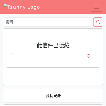
此信件已隱藏
·
愛情疑難