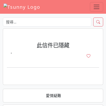
此信件已隱藏
·
愛情疑難