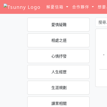
解憂信箱
合作夥伴
想
愛情疑難
相處之道
·
心情抒發
人生經歷
生涯規劃
課業相關