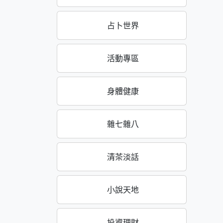
占卜世界
活動專區
身體健康
雜七雜八
清茶淡話
小說天地
投資理財