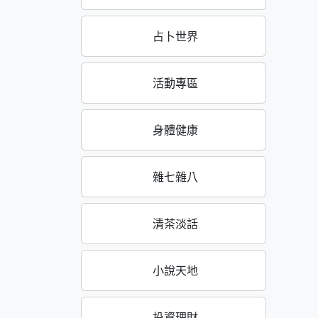
占卜世界
活動專區
身體健康
雜七雜八
清茶淡話
小說天地
投資理財