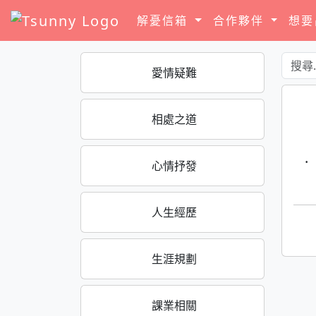
解憂信箱
合作夥伴
想
愛情疑難
相處之道
·
心情抒發
人生經歷
生涯規劃
課業相關