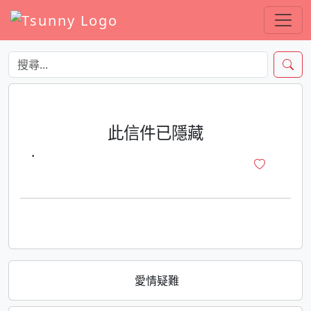
此信件已隱藏
·
愛情疑難