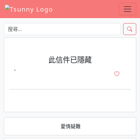
此信件已隱藏
·
愛情疑難